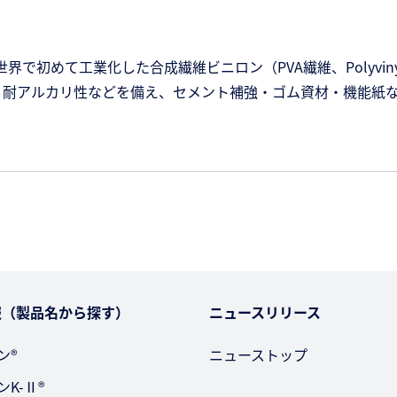
初めて工業化した合成繊維ビニロン（PVA繊維、Polyvinyl Al
・耐アルカリ性などを備え、セメント補強・ゴム資材・機能紙
報（製品名から探す）
ニュースリリース
ン®
ニューストップ
ンK-Ⅱ®