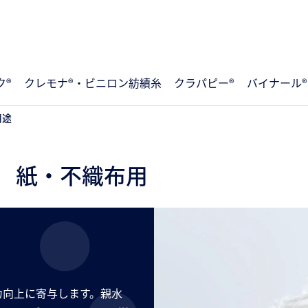
ク®
クレモナ®・ビニロン紡績糸
クラパピー®
バイナール®
用途
 紙・不織布用
力向上に寄与します。親水