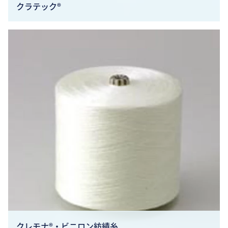
クラテック®
クレモナ®・ビニロン紡績糸