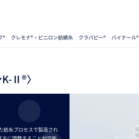
ク®
クレモナ®・ビニロン紡績糸
クラパピー®
バイナール®
K-Ⅱ®〉
した紡糸プロセスで製造され
ざまに調整することが可能