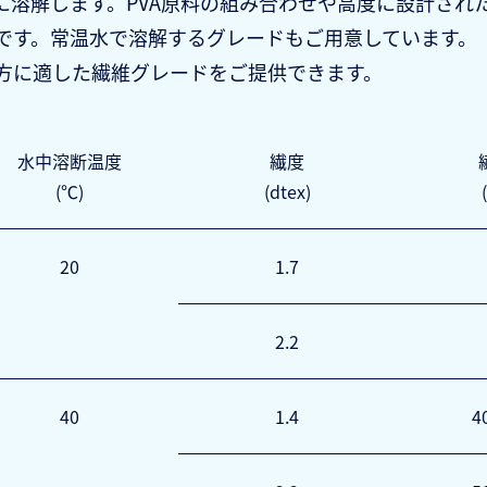
に水に溶解します。PVA原料の組み合わせや高度に設計さ
です。常温水で溶解するグレードもご用意しています。
方に適した繊維グレードをご提供できます。
水中溶断温度
繊度
(℃)
(dtex)
20
1.7
2.2
40
1.4
4