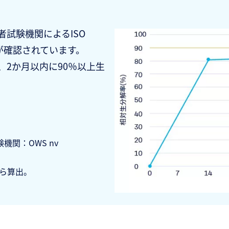
者試験機関によるISO
性が確認されています。
、2か月以内に90％以上生
験機関：OWS nv
ら算出。