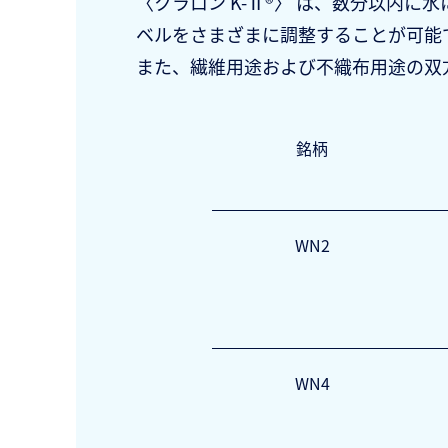
〈クラロン K‑Ⅱ®〉 は、数分以内
ベルをさまざまに調整することが可能
また、繊維用途および不織布用途の双
銘柄
WN2
WN4