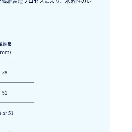
れた繊維製造プロセスにより、水溶性のレ
繊維長
(ｍｍ)
38
51
0 or 51