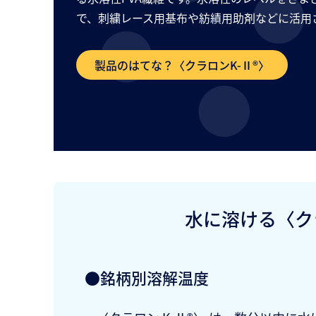
で、刺繍レース用基布や紡績用助剤などに活用
製品のはてな？〈クラロンK-Ⅱ®〉
水に溶ける〈ク
●銘柄別溶解温度