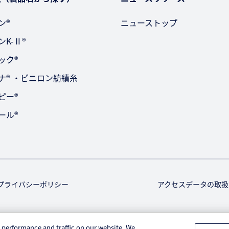
ン®
ニューストップ
ンK-Ⅱ®
ック®
モナ® ・ビニロン紡績糸
ピー®
ール®
プライバシーポリシー
アクセスデータの取扱
© KURARAY CO., LTD. All RIGHTS RESERVED.
 performance and traffic on our website. We