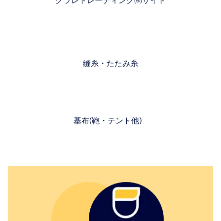
クラレトレーディング㈱サイト
縫糸・たたみ糸
基布(鞄・テント他)